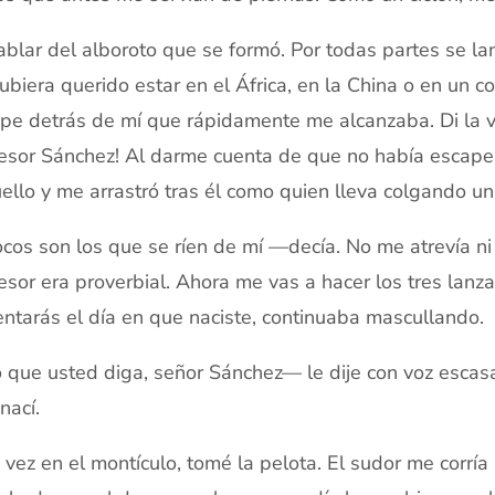
ablar del alboroto que se formó. Por todas partes se la
ubiera querido estar en el África, en la China o en un c
pe detrás de mí que rápidamente me alcanzaba. Di la vu
esor Sánchez! Al darme cuenta de que no había escape
uello y me arrastró tras él como quien lleva colgando un
os son los que se ríen de mí —decía. No me atrevía ni a
esor era proverbial. Ahora me vas a hacer los tres lanz
ntarás el día en que naciste, continuaba mascullando.
que usted diga, señor Sánchez— le dije con voz escasa
nací.
 vez en el montículo, tomé la pelota. El sudor me corría