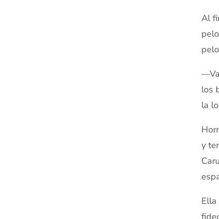
Al f
pelo
pelo
—Vam
los 
la l
Horr
y te
Caru
espa
Ella
fide