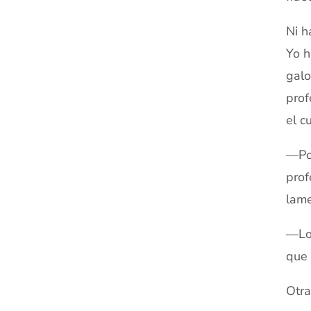
Ni h
Yo h
galo
prof
el c
—Poc
prof
lame
—Lo 
que 
Otra