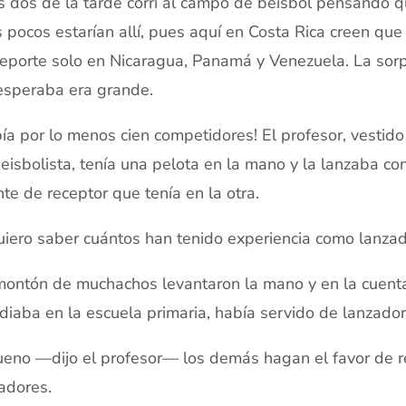
s dos de la tarde corrí al campo de béisbol pensando q
 pocos estarían allí, pues aquí en Costa Rica creen que
eporte solo en Nicaragua, Panamá y Venezuela. La sor
speraba era grande.
ía por lo menos cien competidores! El profesor, vestido 
eisbolista, tenía una pelota en la mano y la lanzaba con
te de receptor que tenía en la otra.
ero saber cuántos han tenido experiencia como lanzad
ontón de muchachos levantaron la mano y en la cuenta
diaba en la escuela primaria, había servido de lanzado
no —dijo el profesor— los demás hagan el favor de ret
adores.