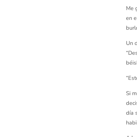
Me g
en e
burl
Un d
“Des
béis
“Est
Si m
deci
día 
habi