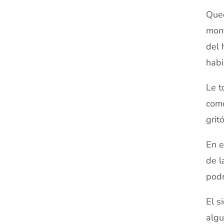
Qued
mont
del 
habi
Le t
como
grit
En e
de l
podr
El s
algu