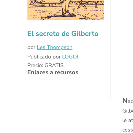
xx
El secreto de Gilberto
por
Les Thompson
Publicado por
LOGOI
Precio: GRATIS
Enlaces a recursos
N
ad
Gilb
le a
cost