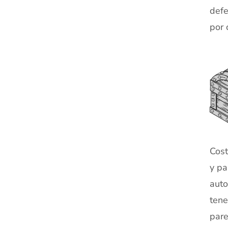
defe
por 
XX
Cost
y pa
auto
tene
pare