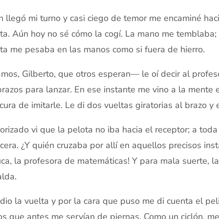
in llegó mi turno y casi ciego de temor me encaminé hacia
ta. Aún hoy no sé cómo la cogí. La mano me temblaba; l
ta me pesaba en las manos como si fuera de hierro.
os, Gilberto, que otros esperan— le oí decir al profes
brazos para lanzar. En ese instante me vino a la mente
ocura de imitarle. Le di dos vueltas giratorias al brazo y 
orizado vi que la pelota no iba hacia el receptor; a to
rcera. ¿Y quién cruzaba por allí en aquellos precisos i
ca, la profesora de matemáticas! Y para mala suerte, l
lda.
 dio la vuelta y por la cara que puso me di cuenta el pel
os que antes me servían de piernas. Como un ciclón, me