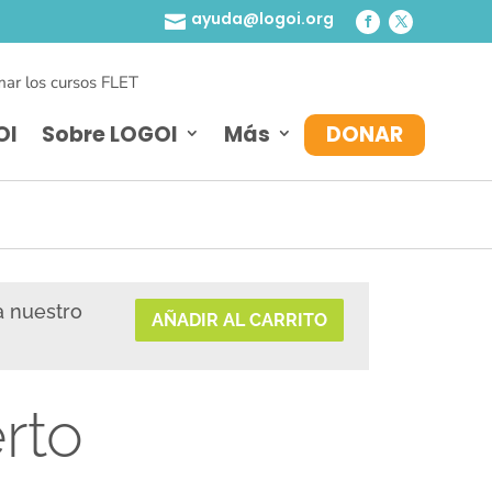
ayuda@logoi.org

ar los cursos FLET
OI
Sobre LOGOI
Más
DONAR
a nuestro
AÑADIR AL CARRITO
rto