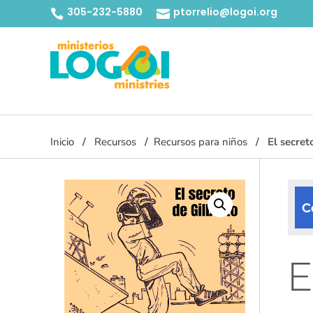
305-232-5880
ptorrelio@logoi.org


Inicio
Recursos
Recursos para niños
El secret
C
E