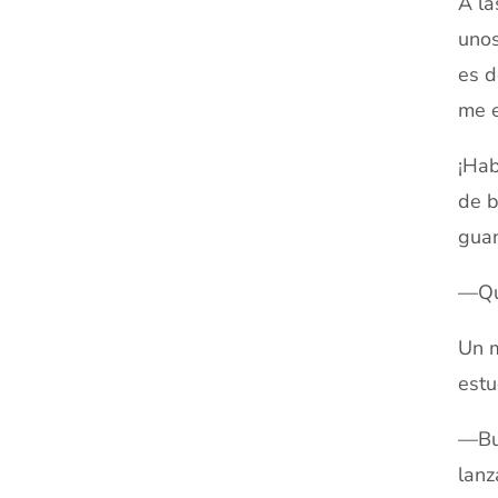
A la
unos
es d
me e
¡Hab
de b
guan
—Qui
Un m
estu
—Bue
lanz