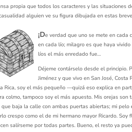
nsa propia que todos los caracteres y las situaciones d
casualidad alguien ve su figura dibujada en estas breve
¡D
e verdad que uno se mete en cada c
en cada lío; milagro es que haya vivido
líos el más enredado fue…
Déjeme contárselo desde el principio. 
Jiménez y que vivo en San José, Costa R
a Rica, soy el más pequeño —quizá eso explica en pa
ra colmo, tampoco soy el más apuesto. Mis orejas son
 que baja la calle con ambas puertas abiertas; mi pelo 
rlo crespo como el de mi hermano mayor Ricardo. Soy fl
cen salírseme por todas partes. Bueno, el resto ya pue