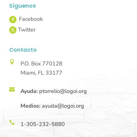
Síguenos
Contacto

P.O. Box 770128
Miami, FL 33177

Ayuda:
ptorrelio@logoi.org
Medios:
ayuda@logoi.org

1-305-232-5880