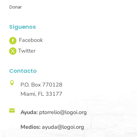
Donar
Síguenos
Contacto

P.O. Box 770128
Miami, FL 33177

Ayuda:
ptorrelio@logoi.org
Medios:
ayuda@logoi.org