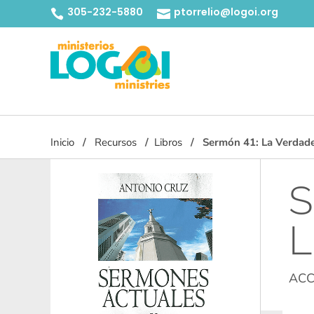
305-232-5880
ptorrelio@logoi.org


Inicio
Recursos
Libros
Sermón 41: La Verdade
S
L
ACC