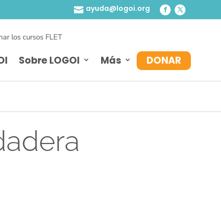
ayuda@logoi.org

ar los cursos FLET
OI
Sobre LOGOI
Más
DONAR
dadera