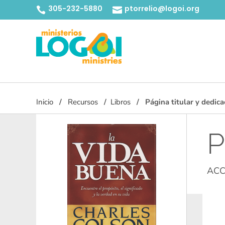
305-232-5880
ptorrelio@logoi.org


Inicio
Recursos
Libros
Página titular y dedica
P
ACC