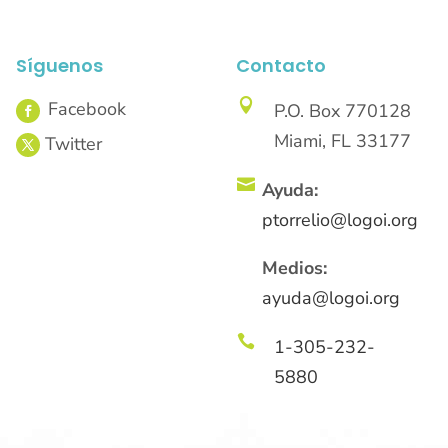
Síguenos
Contacto

P.O. Box 770128
Miami, FL 33177

Ayuda:
ptorrelio@logoi.org
Medios:
ayuda@logoi.org

1-305-232-
5880