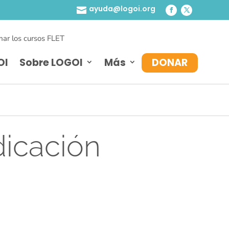
ayuda@logoi.org

ar los cursos FLET
OI
Sobre LOGOI
Más
DONAR
dicación