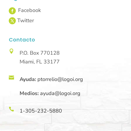
Contacto

P.O. Box 770128
Miami, FL 33177

Ayuda:
ptorrelio@logoi.org
Medios:
ayuda@logoi.org

1-305-232-5880