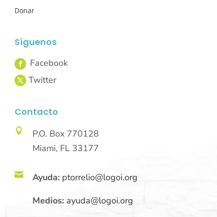
Donar
Síguenos
Contacto

P.O. Box 770128
Miami, FL 33177

Ayuda:
ptorrelio@logoi.org
Medios:
ayuda@logoi.org