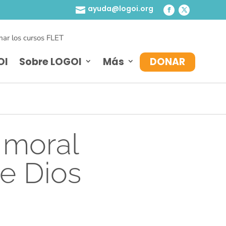
ayuda@logoi.org

ar los cursos FLET
OI
Sobre LOGOI
Más
DONAR
l moral
de Dios