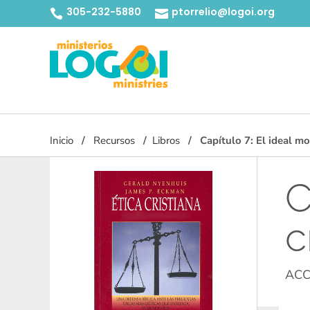
305-232-5880
ptorrelio@logoi.org


Inicio
Recursos
Libros
Capítulo 7: El ideal mor
C
c
ACC