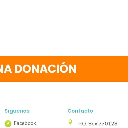
UNA DONACIÓN
Síguenos
Contacto

P.O. Box 770128