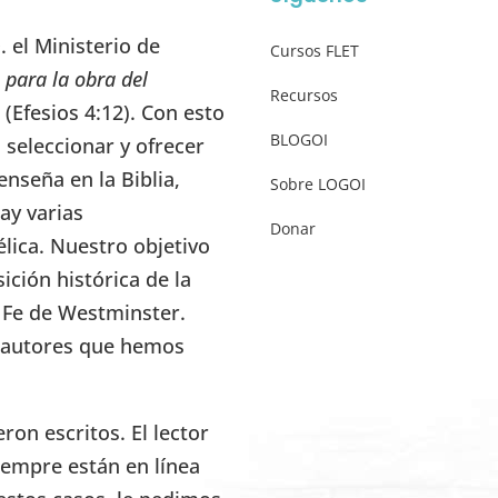
 el Ministerio de
Cursos FLET
 para la obra del
Recursos
” (Efesios 4:12). Con esto
BLOGOI
seleccionar y ofrecer
enseña en la Biblia,
Sobre LOGOI
ay varias
Donar
élica. Nuestro objetivo
ición histórica de la
e Fe de Westminster.
s autores que hemos
on escritos. El lector
iempre están en línea