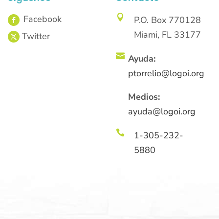

P.O. Box 770128
Miami, FL 33177

Ayuda:
ptorrelio@logoi.org
Medios:
ayuda@logoi.org

1-305-232-
5880