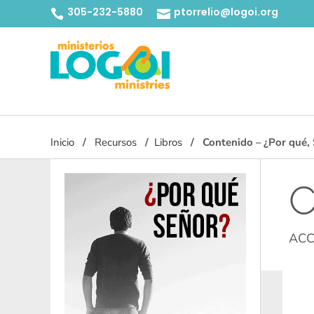
305-232-5880
ptorrelio@logoi.org


Inicio
Recursos
Libros
Contenido – ¿Por qué,
C
ACC