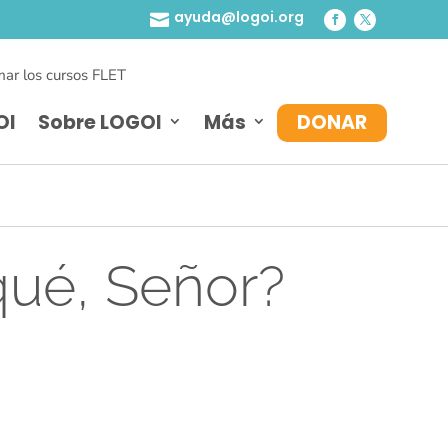
ayuda@logoi.org

ar los cursos FLET
OI
Sobre LOGOI
Más
DONAR
qué, Señor?