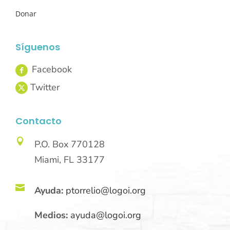
Donar
Síguenos
Contacto

P.O. Box 770128
Miami, FL 33177

Ayuda:
ptorrelio@logoi.org
Medios:
ayuda@logoi.org