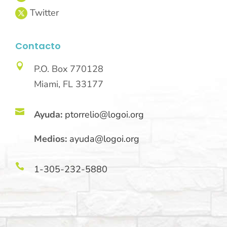
Contacto

P.O. Box 770128
Miami, FL 33177

Ayuda:
ptorrelio@logoi.org
Medios:
ayuda@logoi.org

1-305-232-5880