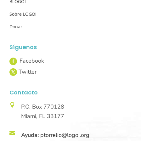
BLOGOI
Sobre LOGOI
Donar
Síguenos
Contacto

P.O. Box 770128
Miami, FL 33177

Ayuda:
ptorrelio@logoi.org