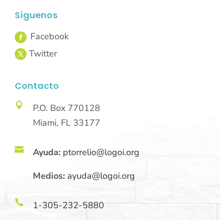
Síguenos
Contacto

P.O. Box 770128
Miami, FL 33177

Ayuda:
ptorrelio@logoi.org
Medios:
ayuda@logoi.org

1-305-232-5880