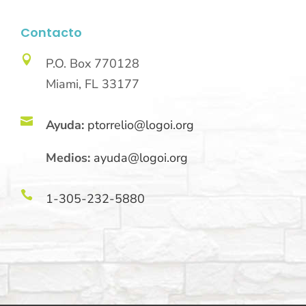
Contacto

P.O. Box 770128
Miami, FL 33177

Ayuda:
ptorrelio@logoi.org
Medios:
ayuda@logoi.org

1-305-232-5880