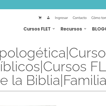
Ingresar
Contacto
Cómo tom
Cursos FLET
Recursos
BLOG
pologética|Curso
íblicos|Cursos F
e la Biblia|Familia