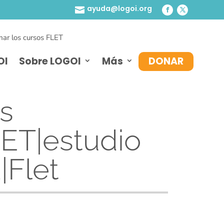
ayuda@logoi.org

ar los cursos FLET
OI
Sobre LOGOI
Más
DONAR
s
LET|estudio
|Flet