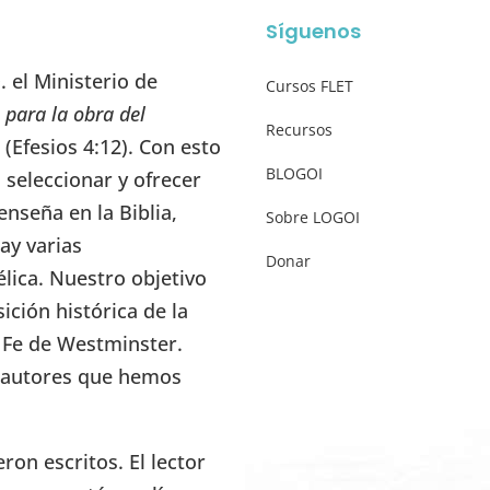
Síguenos
 el Ministerio de
Cursos FLET
 para la obra del
Recursos
” (Efesios 4:12). Con esto
BLOGOI
seleccionar y ofrecer
enseña en la Biblia,
Sobre LOGOI
ay varias
Donar
élica. Nuestro objetivo
ición histórica de la
e Fe de Westminster.
s autores que hemos
on escritos. El lector