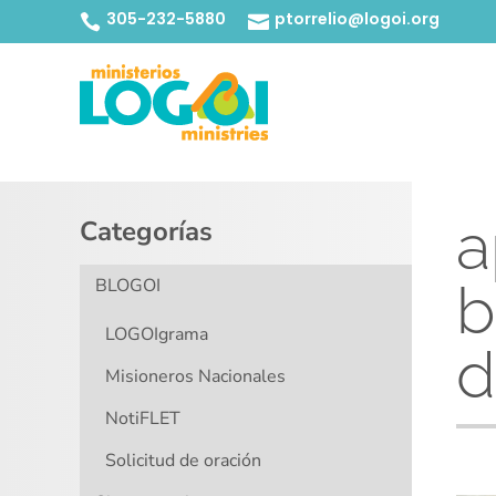
305-232-5880
ptorrelio@logoi.org


a
Categorías
b
BLOGOI
LOGOIgrama
d
Misioneros Nacionales
NotiFLET
Solicitud de oración