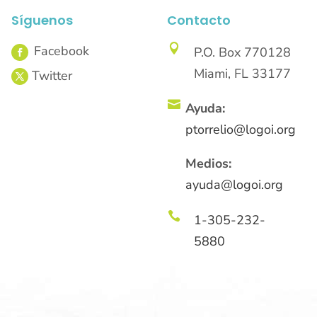
Síguenos
Contacto

P.O. Box 770128
Miami, FL 33177

Ayuda:
ptorrelio@logoi.org
Medios:
ayuda@logoi.org

1-305-232-
5880