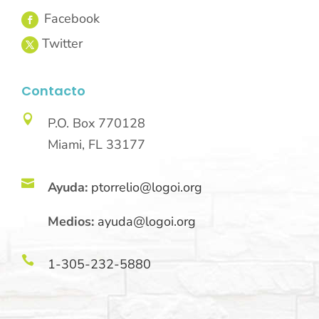
Contacto

P.O. Box 770128
Miami, FL 33177

Ayuda:
ptorrelio@logoi.org
Medios:
ayuda@logoi.org

1-305-232-5880