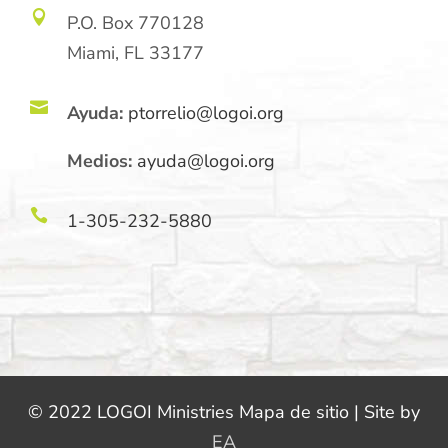

P.O. Box 770128
Miami, FL 33177

Ayuda:
ptorrelio@logoi.org
Medios:
ayuda@logoi.org

1-305-232-5880
© 2022 LOGOI Ministries Mapa de sitio | Site by
EA