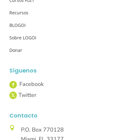
Cursos FLET
Recursos
BLOGOI
Sobre LOGOI
Donar
Síguenos
Contacto

P.O. Box 770128
Miami, FL 33177