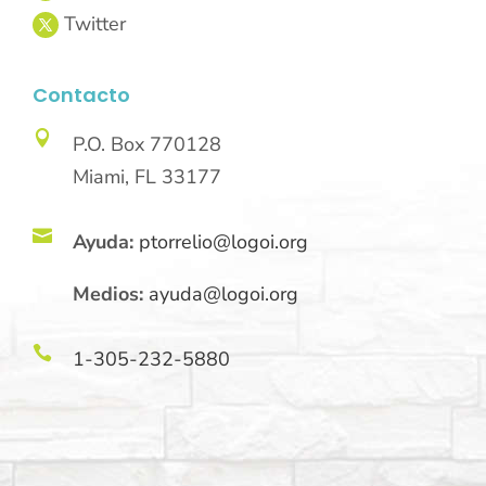
Contacto

P.O. Box 770128
Miami, FL 33177

Ayuda:
ptorrelio@logoi.org
Medios:
ayuda@logoi.org

1-305-232-5880