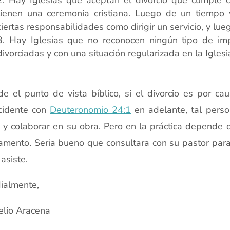
Hay Iglesias que aceptan el divorcio que cumple co
tienen una ceremonia cristiana. Luego de un tiempo 
ciertas responsabilidades como dirigir un servicio, y lu
Hay Iglesias que no reconocen ningún tipo de im
divorciadas y con una situación regularizada en la Iglesi
xx
e el punto de vista bíblico, si el divorcio es por c
cidente con
Deuteronomio 24:1
en adelante, tal perso
 y colaborar en su obra. Pero en la práctica depende de
amento. Seria bueno que consultara con su pastor para 
 asiste.
ialmente,
lio Aracena