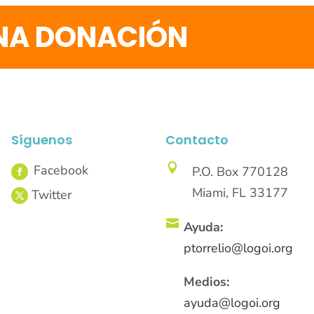
UNA DONACIÓN
Síguenos
Contacto

P.O. Box 770128
Miami, FL 33177

Ayuda:
ptorrelio@logoi.org
Medios:
ayuda@logoi.org