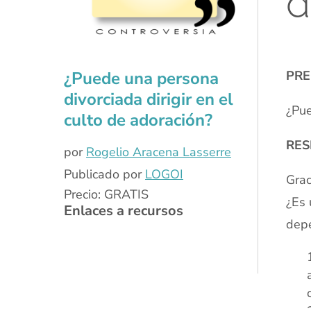
d
xx
¿Puede una persona
PRE
divorciada dirigir en el
¿Pue
culto de adoración?
RES
por
Rogelio Aracena Lasserre
Publicado por
LOGOI
Grac
Precio: GRATIS
¿Es 
Enlaces a recursos
depe