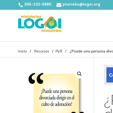
305-232-5880
ptorrelio@logoi.org


Inicio
Recursos
PyR
¿Puede una persona divor
C
¿