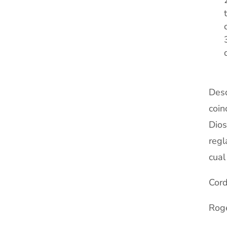
Desd
coin
Dios
regl
cual
Cord
Roge