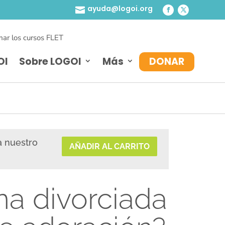
ayuda@logoi.org

ar los cursos FLET
OI
Sobre LOGOI
Más
DONAR
a nuestro
AÑADIR AL CARRITO
a divorciada