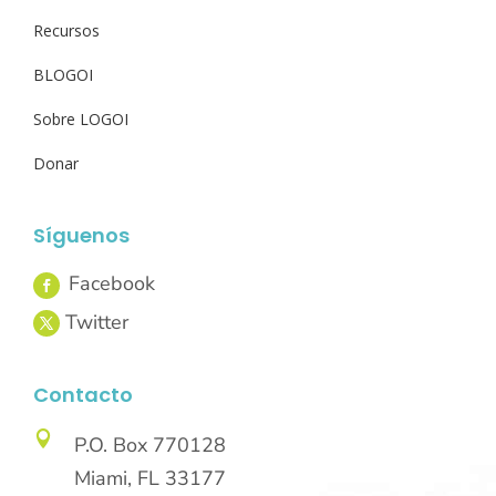
Recursos
BLOGOI
Sobre LOGOI
Donar
Síguenos
Contacto

P.O. Box 770128
Miami, FL 33177