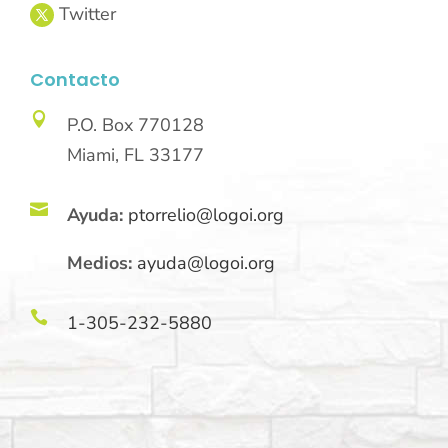
Contacto

P.O. Box 770128
Miami, FL 33177

Ayuda:
ptorrelio@logoi.org
Medios:
ayuda@logoi.org

1-305-232-5880