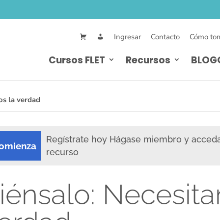
Ingresar
Contacto
Cómo tom
Cursos FLET
Recursos
BLOG
os la verdad
Regístrate hoy Hágase miembro y acced
omienza
recurso
iénsalo: Necesit