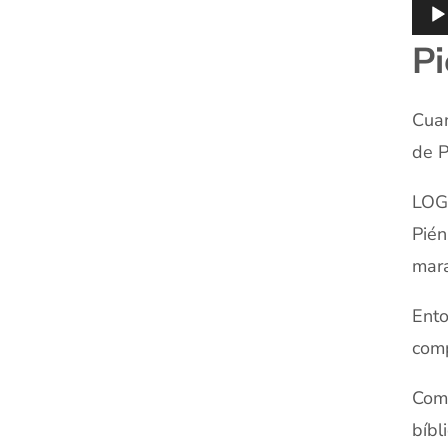
Pi
Cuan
de P
LOGO
Pién
mara
Ento
comp
Como
bíbl