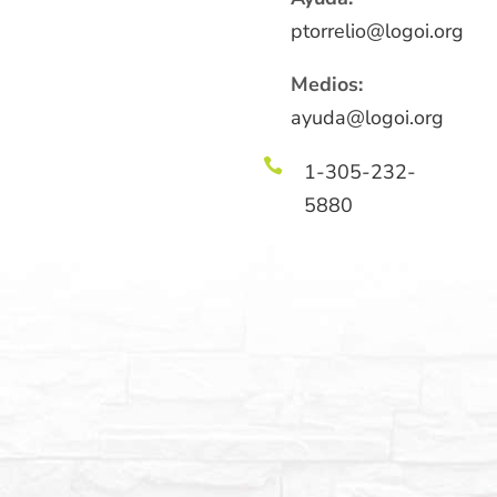
ptorrelio@logoi.org
Medios:
ayuda@logoi.org

1-305-232-
5880