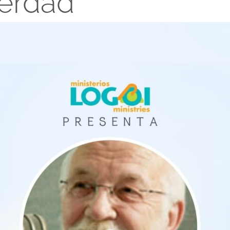
erdad
oductor
o