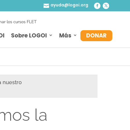
ayuda@logoi.org

ar los cursos FLET
OI
Sobre LOGOI
Más
DONAR
a nuestro
amos la