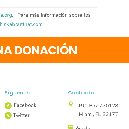
e.org
. Para más información sobre los
hinkaboutthat.com
UNA DONACIÓN
Síguenos
Contacto

P.O. Box 770128
Miami, FL 33177

Ayuda: