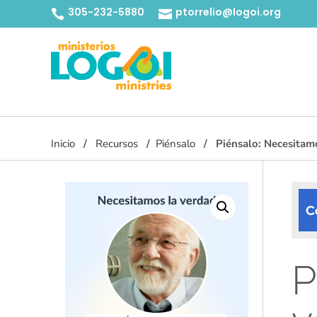
305-232-5880
ptorrelio@logoi.org


Inicio
Recursos
Piénsalo
Piénsalo: Necesitam
C
P