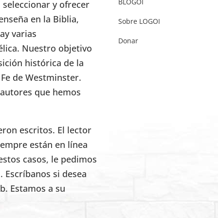
BLOGOI
seleccionar y ofrecer
enseña en la Biblia,
Sobre LOGOI
ay varias
Donar
élica. Nuestro objetivo
ición histórica de la
e Fe de Westminster.
s autores que hemos
on escritos. El lector
iempre están en línea
estos casos, le pedimos
. Escríbanos si desea
eb. Estamos a su