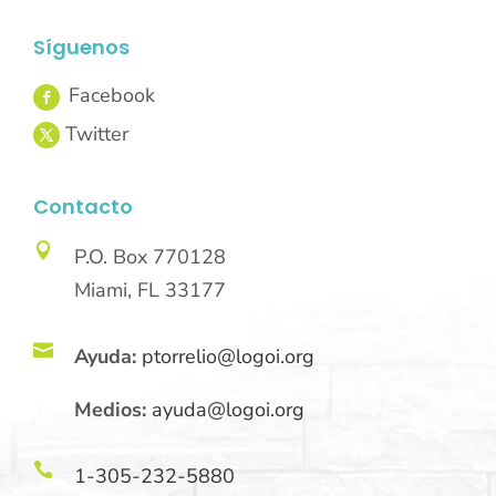
Síguenos
Contacto

P.O. Box 770128
Miami, FL 33177

Ayuda:
ptorrelio@logoi.org
Medios:
ayuda@logoi.org

1-305-232-5880