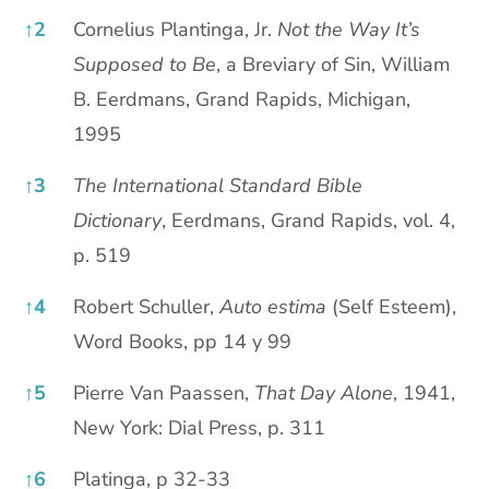
↑
2
Cornelius Plantinga, Jr.
Not the Way It’s
Supposed to Be
, a Breviary of Sin, William
B. Eerdmans, Grand Rapids, Michigan,
1995
↑
3
The International Standard Bible
Dictionary
, Eerdmans, Grand Rapids, vol. 4,
p. 519
↑
4
Robert Schuller,
Auto estima
(Self Esteem),
Word Books, pp 14 y 99
↑
5
Pierre Van Paassen,
That Day Alone
, 1941,
New York: Dial Press, p. 311
↑
6
Platinga, p 32-33