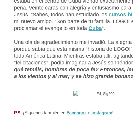
estaba en el centro de Cuba viendo exactamente p
pena. Veinte caras con alegría y entusiasmo para 
Jesús. “Sabes, todos han estudiado los
cursos bí
mi nuevo amigo. “Son parte de tu familia. LOGOI
proclamar el evangelio en toda
Cuba
“.
Una ola de agradecimiento me invadió. La alegría
porque sabía que esta misma “historia de LOGOI” 
toda América Latina.
Mientras estaba allí, agitan
“felicitaciones”, podía imaginar a Jesús sonriénd
qué teméis, hombres de poca fe? Entonces, le
a los vientos y al mar; y se hizo grande bonan
P.S.
¡Síguenos también en
Facebook
e
Instagram
!