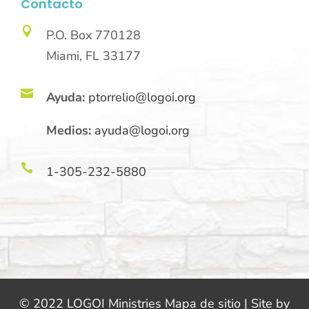
Contacto

P.O. Box 770128
Miami, FL 33177

Ayuda:
ptorrelio@logoi.org
Medios:
ayuda@logoi.org

1-305-232-5880
© 2022 LOGOI Ministries Mapa de sitio | Site by