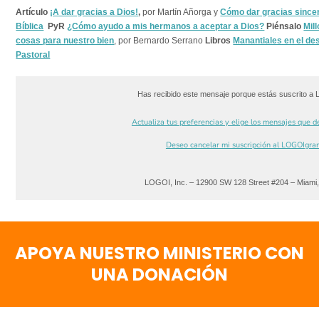
Artículo
¡A dar gracias a Dios!
,
por Martín Añorga y
Cómo dar gracias since
Bíblica
PyR
¿Cómo ayudo a mis hermanos a aceptar a Dios?
Piénsalo
Mil
cosas para nuestro bien
, por Bernardo Serrano
Libros
Manantiales en el des
Pastoral
Has recibido este mensaje porque estás suscrito a
Actualiza tus preferencias y elige los mensajes que de
Deseo cancelar mi suscripción al LOGOIgra
LOGOI, Inc. – 12900 SW 128 Street #204 – Miami
APOYA NUESTRO MINISTERIO CON
UNA DONACIÓN