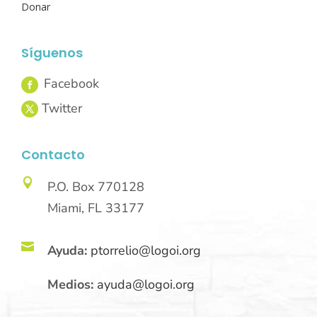
Donar
Síguenos
Contacto

P.O. Box 770128
Miami, FL 33177

Ayuda:
ptorrelio@logoi.org
Medios:
ayuda@logoi.org