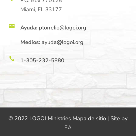
P.O. Box 770128
Miami, FL 33177

Ayuda:
ptorrelio@logoi.org
Medios:
ayuda@logoi.org

1-305-232-5880
© 2022 LOGOI Ministries Mapa de sitio | Site by
EA