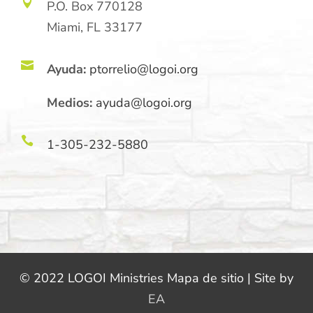

P.O. Box 770128
Miami, FL 33177

Ayuda:
ptorrelio@logoi.org
Medios:
ayuda@logoi.org

1-305-232-5880
© 2022 LOGOI Ministries Mapa de sitio | Site by
EA