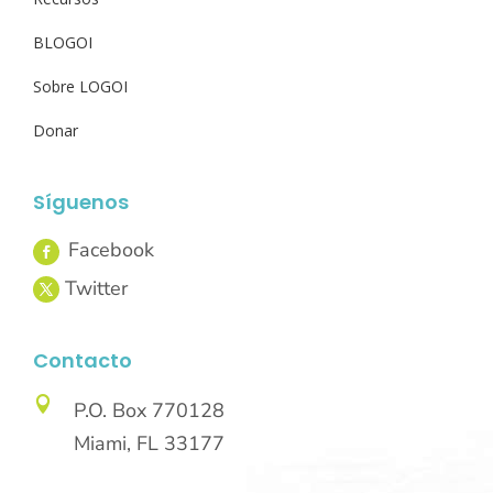
BLOGOI
Sobre LOGOI
Donar
Síguenos
Contacto

P.O. Box 770128
Miami, FL 33177