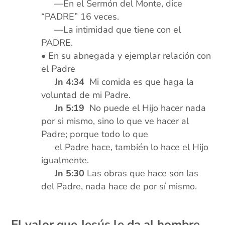
xxx
—En el Sermón del Monte, dice
“PADRE” 16 veces.
xxx
—La intimidad que tiene con el
PADRE.
• En su abnegada y ejemplar relación con
el Padre
xxx
Jn 4:34
Mi comida es que haga la
voluntad de mi Padre.
xxx
Jn 5:19
No puede el Hijo hacer nada
por si mismo, sino lo que ve hacer al
Padre; porque todo lo que
xxx
el Padre hace, también lo hace el Hijo
igualmente.
xxx
Jn 5:30
Las obras que hace son las
del Padre, nada hace de por sí mismo.
xx
El valor que Jesús le da al hombre