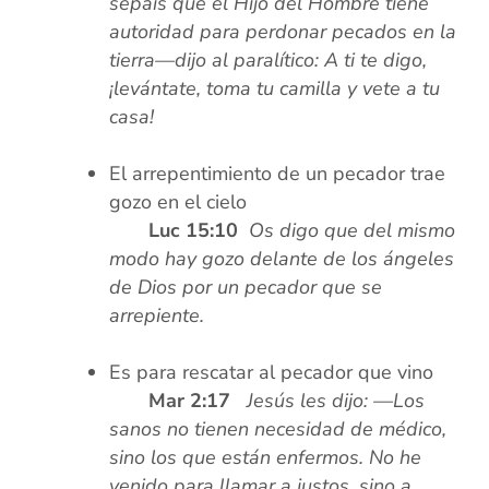
sepáis que el Hijo del Hombre tiene
autoridad para perdonar pecados en la
tierra—dijo al paralítico: A ti te digo,
¡levántate, toma tu camilla y vete a tu
casa!
xx
El arrepentimiento de un pecador trae
gozo en el cielo
xxxx
Luc 15:10
Os digo que del mismo
modo hay gozo delante de los ángeles
de Dios por un pecador que se
arrepiente.
xx
Es para rescatar al pecador que vino
xxxx
Mar 2:17
Jesús les dijo: —Los
sanos no tienen necesidad de médico,
sino los que están enfermos. No he
venido para llamar a justos, sino a