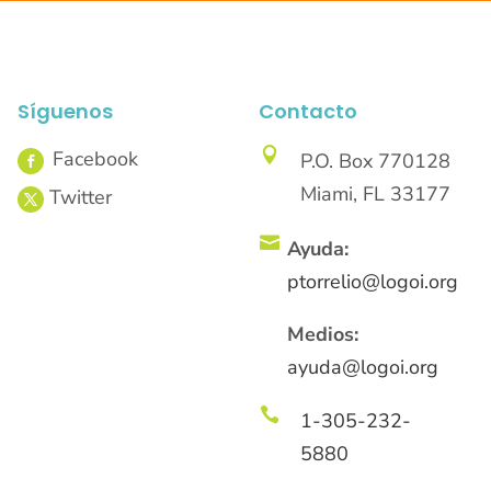
Síguenos
Contacto

P.O. Box 770128
Miami, FL 33177

Ayuda:
ptorrelio@logoi.org
Medios:
ayuda@logoi.org

1-305-232-
5880