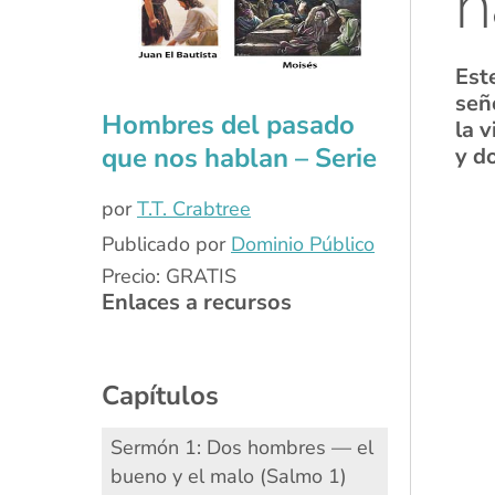
h
Est
señ
Hombres del pasado
la 
que nos hablan – Serie
y d
por
T.T. Crabtree
Publicado por
Dominio Público
Precio: GRATIS
Enlaces a recursos
Capítulos
Sermón 1: Dos hombres — el
bueno y el malo (Salmo 1)