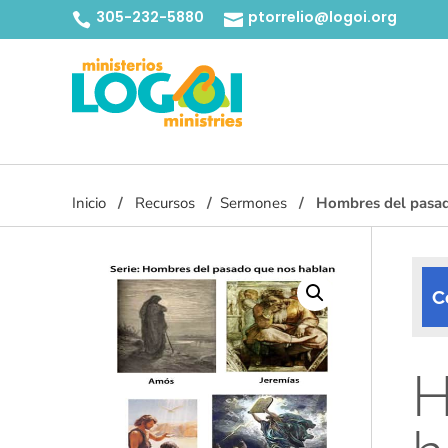
305-232-5880
ptorrelio@logoi.org


Inicio
Recursos
Sermones
Hombres del pasado
C
H