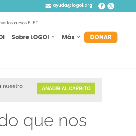
ayuda@logoi.org

ar los cursos FLET
OI
Sobre LOGOI
Más
DONAR
a nuestro
AÑADIR AL CARRITO
do que nos