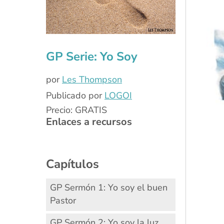
GP Serie: Yo Soy
por
Les Thompson
Publicado por
LOGOI
Precio: GRATIS
Enlaces a recursos
Capítulos
GP Sermón 1: Yo soy el buen
Pastor
GP Sermón 2: Yo soy la luz