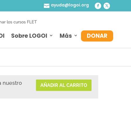
ayuda@logoi.org

ar los cursos FLET
OI
Sobre LOGOI
Más
DONAR
a nuestro
AÑADIR AL CARRITO