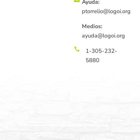
Ayuda:
ptorrelio@logoi.org
Medios:
ayuda@logoi.org

1-305-232-
5880