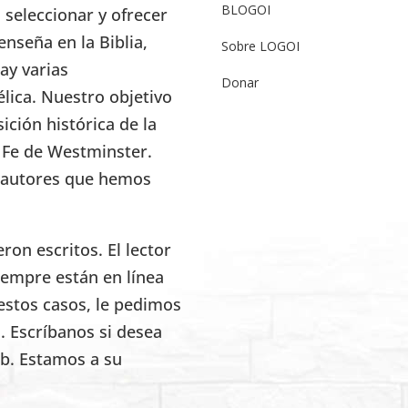
BLOGOI
seleccionar y ofrecer
enseña en la Biblia,
Sobre LOGOI
ay varias
Donar
élica. Nuestro objetivo
ición histórica de la
e Fe de Westminster.
s autores que hemos
on escritos. El lector
iempre están en línea
estos casos, le pedimos
. Escríbanos si desea
eb. Estamos a su