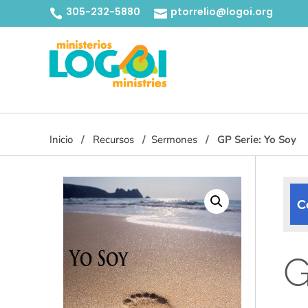
305-232-5880
ptorrelio@logoi.org


Inicio
Recursos
Sermones
GP Serie: Yo Soy
C
G