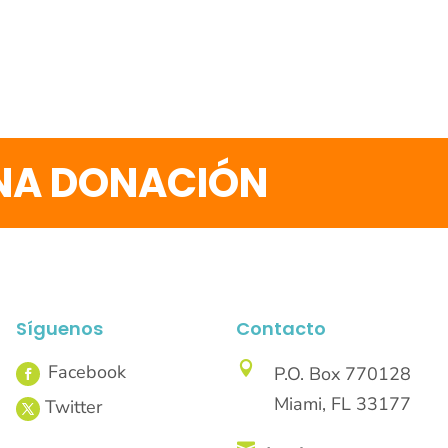
UNA DONACIÓN
Síguenos
Contacto

P.O. Box 770128
Miami, FL 33177
