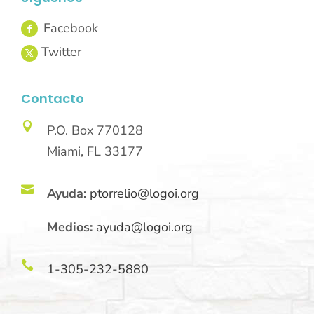
Contacto

P.O. Box 770128
Miami, FL 33177

Ayuda:
ptorrelio@logoi.org
Medios:
ayuda@logoi.org

1-305-232-5880