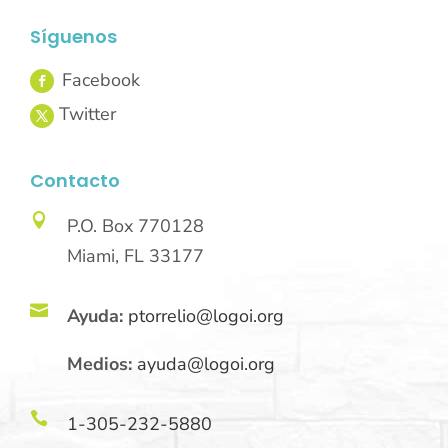
Síguenos
Contacto

P.O. Box 770128
Miami, FL 33177

Ayuda:
ptorrelio@logoi.org
Medios:
ayuda@logoi.org

1-305-232-5880