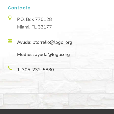
Contacto

P.O. Box 770128
Miami, FL 33177

Ayuda:
ptorrelio@logoi.org
Medios:
ayuda@logoi.org

1-305-232-5880