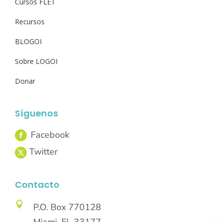
Cursos FLET
Recursos
BLOGOI
Sobre LOGOI
Donar
Síguenos
Contacto

P.O. Box 770128
Miami, FL 33177