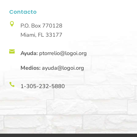
Contacto

P.O. Box 770128
Miami, FL 33177

Ayuda:
ptorrelio@logoi.org
Medios:
ayuda@logoi.org

1-305-232-5880