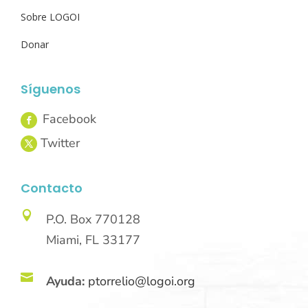
Sobre LOGOI
Donar
Síguenos
Contacto

P.O. Box 770128
Miami, FL 33177

Ayuda:
ptorrelio@logoi.org