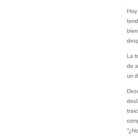
Hoy 
tend
bien
desp
La t
de a
un d
Desc
desl
trai
comp
“
¿No