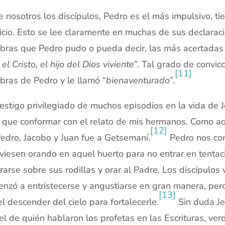
e nosotros los discípulos, Pedro es el más impulsivo, ti
icio. Esto se lee claramente en muchas de sus declarac
bras que Pedro pudo o pueda decir, las más acertadas 
 el Cristo, el hijo del Dios viviente
”. Tal grado de convic
[11]
bras de Pedro y le llamó “
bienaventurado
”.
testigo privilegiado de muchos episodios en la vida de 
 que conformar con el relato de mis hermanos. Como a
[12]
edro, Jacobo y Juan fue a Getsemaní.
Pedro nos con
viesen orando en aquel huerto para no entrar en tentaci
rarse sobre sus rodillas y orar al Padre. Los discípul
nzó a entristecerse y angustiarse en gran manera, pero
[13]
l descender del cielo para fortalecerle.
Sin duda Je
l de quién hablaron los profetas en las Escrituras, ve