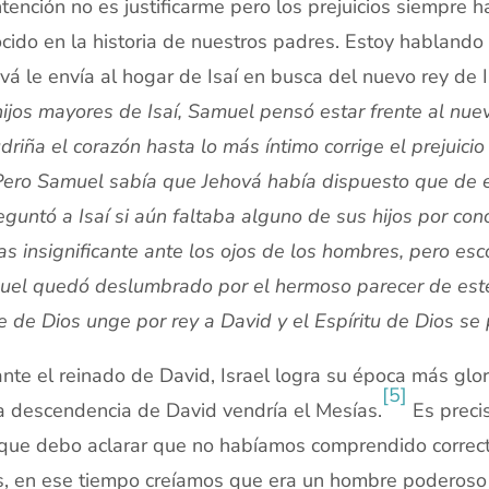
ntención no es justificarme pero los prejuicios siempre 
cido en la historia de nuestros padres. Estoy habland
vá le envía al hogar de Isaí en busca del nuevo rey de I
hijos mayores de Isaí, Samuel pensó estar frente al nu
driña el corazón hasta lo más íntimo corrige el prejuici
Pero Samuel sabía que Jehová había dispuesto que de esa
eguntó a Isaí si aún faltaba alguno de sus hijos por con
as insignificante ante los ojos de los hombres, pero es
el quedó deslumbrado por el hermoso parecer de este j
e de Dios unge por rey a David y el Espíritu de Dios se
nte el reinado de David, Israel logra su época más glori
[5]
a descendencia de David vendría el Mesías.
Es preci
ue debo aclarar que no habíamos comprendido correcta
, en ese tiempo creíamos que era un hombre poderoso 