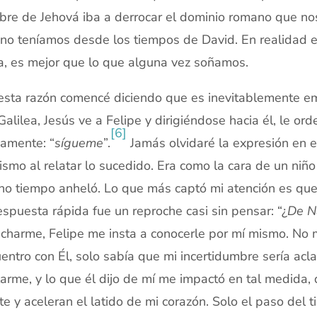
re de Jehová iba a derrocar el dominio romano que nos o
no teníamos desde los tiempos de David. En realidad e
, es mejor que lo que alguna vez soñamos.
esta razón comencé diciendo que es inevitablemente e
Galilea, Jesús ve a Felipe y dirigiéndose hacia él, le ord
[6]
namente: “
sígueme
”.
Jamás olvidaré la expresión en el
ismo al relatar lo sucedido. Era como la cara de un niñ
o tiempo anheló. Lo que más captó mi atención es que m
espuesta rápida fue un reproche casi sin pensar: “¿
De N
charme, Felipe me insta a conocerle por mí mismo. No
entro con Él, solo sabía que mi incertidumbre sería ac
arme, y lo que él dijo de mí me impactó en tal medida
e y aceleran el latido de mi corazón. Solo el paso de