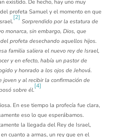
han existido. De hecho, hay uno muy
o del profeta Samuel y el momento en que
[2]
srael.
Sorprendido por la estatura de
evo monarca, sin embargo, Dios, que
o del profeta desechando aquellos hijos.
 familia saliera el nuevo rey de Israel,
ocer y en efecto, había un pastor de
cogido y honrado a los ojos de Jehová.
oven y al recibir la confirmación de
[4]
 posó sobre él
.
osa. En ese tiempo la profecía fue clara,
samente eso lo que esperábamos.
mente la llegada del Rey de Israel,
en cuanto a armas, un rey que en el