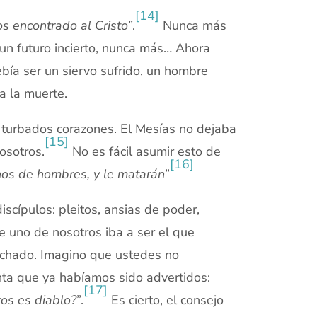
[14]
s encontrado al Cristo”
.
Nunca más
n futuro incierto, nunca más… Ahora
bía ser un siervo sufrido, un hombre
a la muerte.
 turbados corazones. El Mesías no dejaba
[15]
osotros.
No es fácil asumir esto de
[16]
nos de hombres, y le matarán
”
scípulos: pleitos, ansias de poder,
ue uno de nosotros iba a ser el que
pechado. Imagino que ustedes no
ta que ya habíamos sido advertidos:
[17]
ros es diablo?
”.
Es cierto, el consejo