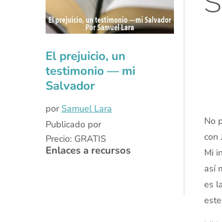
S
xx
El prejuicio, un
testimonio — mi
Salvador
por
Samuel Lara
No p
Publicado por
con 
Precio: GRATIS
Enlaces a recursos
Mi i
así 
es l
este