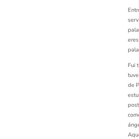
Entr
serv
pala
eres
pala
Fui 
tuve
de P
estu
post
come
ánge
Aque