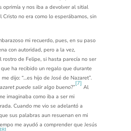
primía y nos iba a devolver al sitial
l Cristo no era como lo esperábamos, sin
mbarazoso mi recuerdo, pues, en su paso
ena con autoridad, pero a la vez,
 rostro de Felipe, si hasta parecía no ser
o que ha recibido un regalo que durante
e dijo: “…es hijo de José de Nazaret”.
[7]
azaret puede salir algo bueno
?”
Al
 me imaginaba como iba a ser mi
larada. Cuando me vio se adelantó a
, que sus palabras aun resuenan en mi
l tiempo me ayudó a comprender que Jesús
[8]