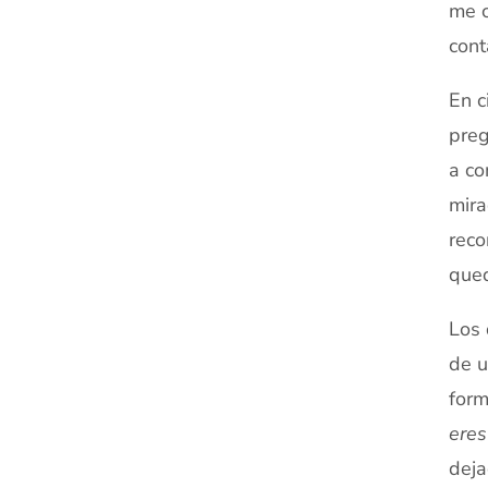
me c
cont
En c
preg
a co
mira
reco
que
Los 
de u
form
eres
deja