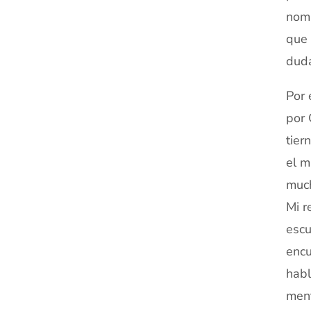
nomb
que 
duda
Por 
por 
tier
el m
much
Mi r
escu
encu
habl
ment