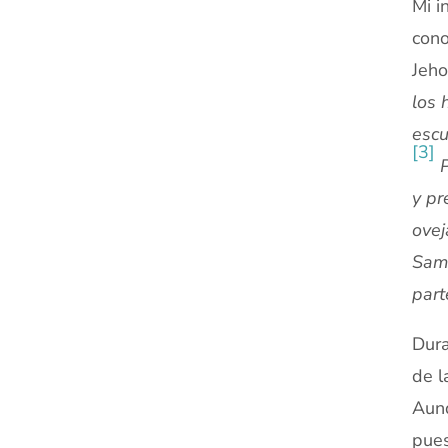
Mi i
cono
Jeho
los 
escu
[3]
y pr
ovej
Samu
part
Dura
de l
Aunq
pues