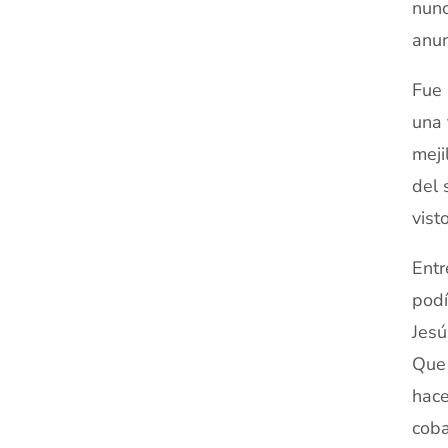
nunc
anun
Fue 
una 
meji
del 
vist
Entr
podí
Jesú
Que 
hace
coba