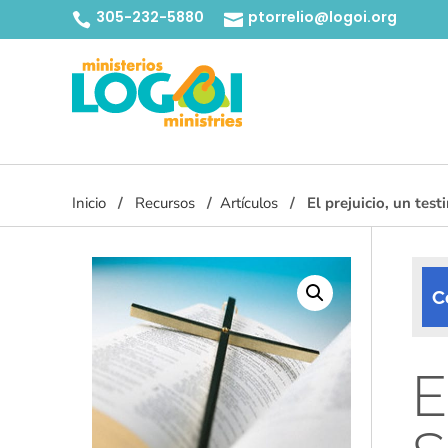
305-232-5880
ptorrelio@logoi.org


Inicio
Recursos
Artículos
El prejuicio, un tes
C
E