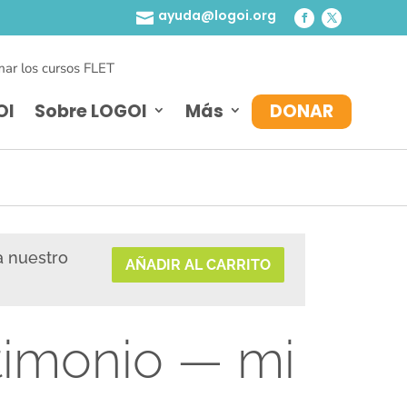
ayuda@logoi.org

ar los cursos FLET
OI
Sobre LOGOI
Más
DONAR
a nuestro
AÑADIR AL CARRITO
stimonio — mi