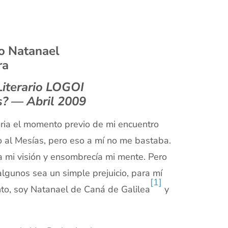
lo Natanael
ra
Literario LOGOI
ús? —
Abril 2009
ria el momento previo de mi encuentro
 al Mesías, pero eso a mí no me bastaba.
ba mi visión y ensombrecía mi mente. Pero
lgunos sea un simple prejuicio, para mí
[1]
nto, soy Natanael de Caná de Galilea
y