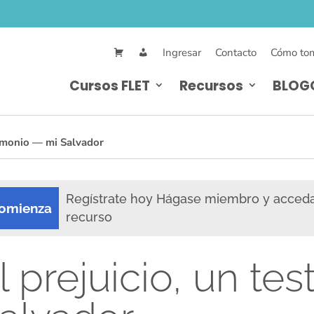
Ingresar
Contacto
Cómo tom
Cursos FLET
Recursos
BLOG
timonio — mi Salvador
Regístrate hoy Hágase miembro y acced
omienza
recurso
l prejuicio, un te