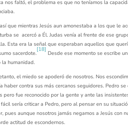
a nos faltó, el problema es que no teníamos la capaci
ciaba.
así que mientras Jesús aun amonestaba a los que le a
turba se acercó a Él. Judas venía al frente de ese grupo
lla. Esta era la señal que esperaban aquellos que querí
[18]
sumo sacerdote.
Desde ese momento se escribe un
o la humanidad.
etanto, el miedo se apoderó de nosotros. Nos escondi
a haber contra sus más cercanos seguidores. Pedro se q
s pero fue reconocido por la gente y ante las insistent
fácil sería criticar a Pedro, pero al pensar en su situ
r, pues aunque nosotros jamás negamos a Jesús con nue
rde actitud de escondernos.