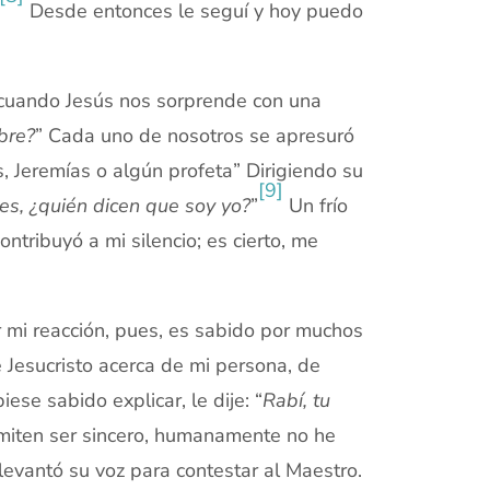
Desde entonces le seguí y hoy puedo
 cuando Jesús nos sorprende con una
bre?
” Cada uno de nosotros se apresuró
as, Jeremías o algún profeta” Dirigiendo su
[9]
es, ¿quién dicen que soy yo?
”
Un frío
tribuyó a mi silencio; es cierto, me
r mi reacción, pues, es sabido por muchos
 Jesucristo acerca de mi persona, de
se sabido explicar, le dije: “
Rabí, tu
miten ser sincero, humanamente no he
levantó su voz para contestar al Maestro.