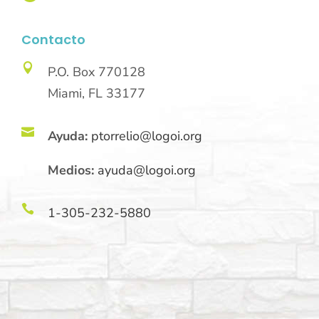
Contacto

P.O. Box 770128
Miami, FL 33177

Ayuda:
ptorrelio@logoi.org
Medios:
ayuda@logoi.org

1-305-232-5880