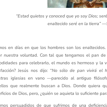
“Estad quietos y conoced que yo soy Dios; seré
enaltecido seré en la tierra”
mos en días en que los hombres son los enaltecidos. D
er
nuestra
voluntad. Con tal que tengamos el pan de ca
didades para celebrarlo, el mundo es hermoso y la vid
sfacción? Jesús nos dijo: “
No sólo de pan vivirá el 
stras iglesias en vano —parecido al antiguo filós
ellos que realmente buscan a Dios. Donde quiera 
ficios de Dios, pero, ¿quién se aquieta lo suficiente pa
amos persuadidos de que sufrimos de una deficienci