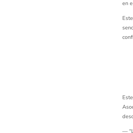
en e
Este
senc
conf
xx
Este
Asoc
desd
— “L