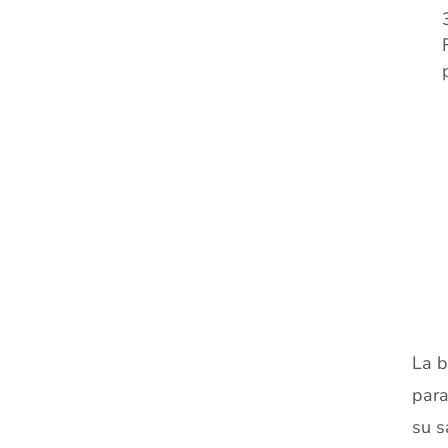
xx
La b
para
su s