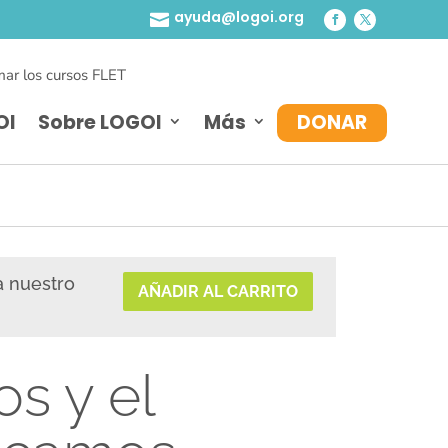
ayuda@logoi.org

ar los cursos FLET
OI
Sobre LOGOI
Más
DONAR
a nuestro
AÑADIR AL CARRITO
s y el