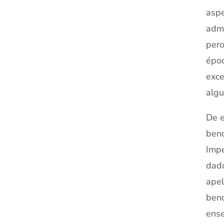
asp
admi
per
époc
exce
algu
De e
ben
Imp
dad
ape
bend
ens