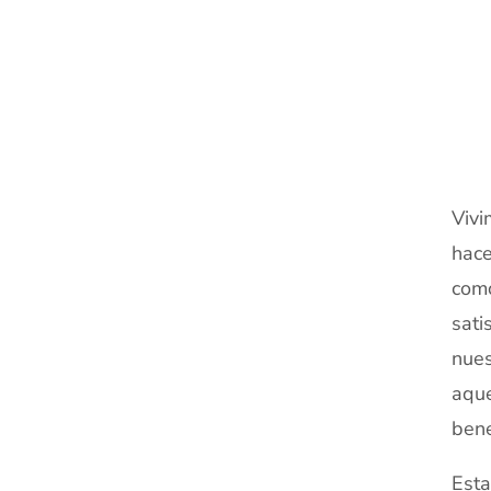
Vivi
hac
como
sati
nue
aqu
bene
Est