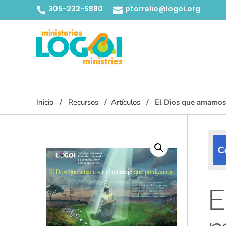
305-232-5880
ptorrelio@logoi.org


Inicio
Recursos
Artículos
El Dios que amamos 
C
E