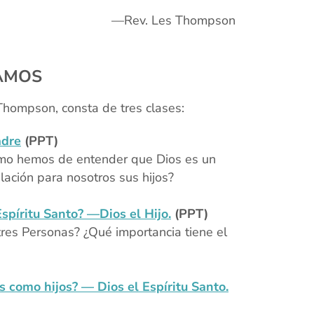
.
—Rev. Les Thompson
xx
MAMOS
Thompson, consta de tres clases:
adre
(PPT)
ómo hemos de entender que Dios es un
lación para nosotros sus hijos?
Espíritu Santo? —Dios el Hijo.
(PPT)
tres Personas? ¿Qué importancia tiene el
 como hijos? — Dios el Espíritu Santo.