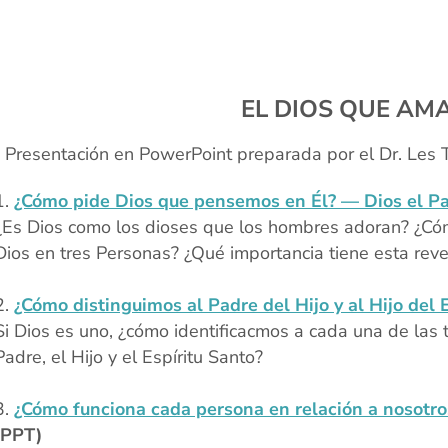
EL DIOS QUE A
 Presentación en PowerPoint preparada por el Dr. Les 
¿Cómo pide Dios que pensemos en Él? — Dios el P
¿Es Dios como los dioses que los hombres adoran? ¿C
Dios en tres Personas? ¿Qué importancia tiene esta reve
xx
¿Cómo distinguimos al Padre del Hijo y al Hijo del 
Si Dios es uno, ¿cómo identificacmos a cada una de las 
Padre, el Hijo y el Espíritu Santo?
xx
¿Cómo funciona cada persona en relación a nosotros
(PPT)