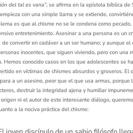
gión del tal es vana”
, se afirma en la epístola bíblica d
empieza con una simple llama y se extiende, convirtién
lema es que al chisme no se le condena como pecado,
ensivo entretenimiento. Asesinar a una persona es un cr
a de convertir en cadáver a un ser humano; y aunque el
ersonas inocentes, que siguen viviendo, pero con una m
. Hemos conocido casos en los que adolescentes se ha
ertido en víctimas de chismes absurdos y groseros. El
para a un asesino, peor que el que usa armas, porque 
cteres, destruir la integridad ajena y humillar impun
l origen ni el autor de este interesante diálogo, querem
uanto a la nociva práctica del chisme:
El joven discípulo de un sabio filósofo llega