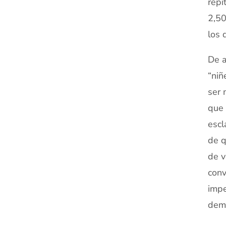
repi
2,50
los 
De a
“niñ
ser 
que 
escl
de q
de v
conv
impe
demá