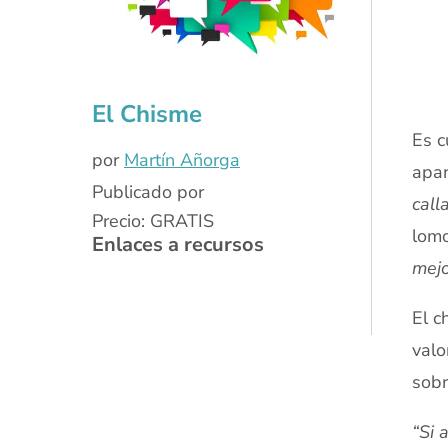
x
El Chisme
Es c
por
Martín Añorga
apar
Publicado por
call
Precio: GRATIS
lomo
Enlaces a recursos
mejo
El c
valo
sobr
“Si 