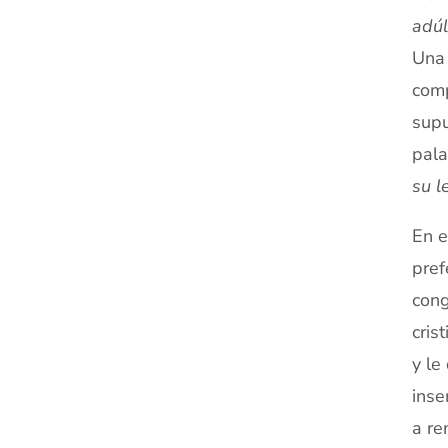
adúl
Una 
comp
supu
pala
su l
En e
pref
cong
cris
y le
inse
a re