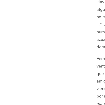
Hay 
algu
no m
….”,
huma
azuz
dem
Fern
vent
que 
amig
vien
por 
mane