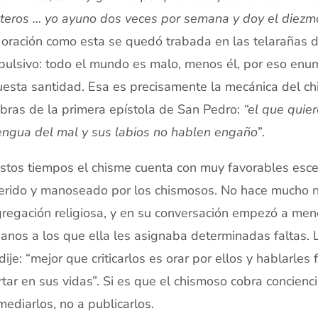
teros … yo ayuno dos veces por semana y doy el diezm
oración como esta se quedó trabada en las telarañas de
ulsivo: todo el mundo es malo, menos él, por eso enum
esta santidad. Esa es precisamente la mecánica del c
bras de la primera epístola de San Pedro:
“el que quier
engua del mal y sus labios no hablen engaño
”.
stos tiempos el chisme cuenta con muy favorables escen
erido y manoseado por los chismosos. No hace mucho n
regación religiosa, y en su conversación empezó a menc
tianos a los que ella les asignaba determinadas faltas.
 dije: “mejor que criticarlos es orar por ellos y hablar
rtar en sus vidas”. Si es que el chismoso cobra concien
mediarlos, no a publicarlos.