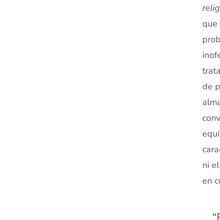
reli
que 
prob
inof
trat
de p
alma
conv
equi
cara
ni e
en c
“