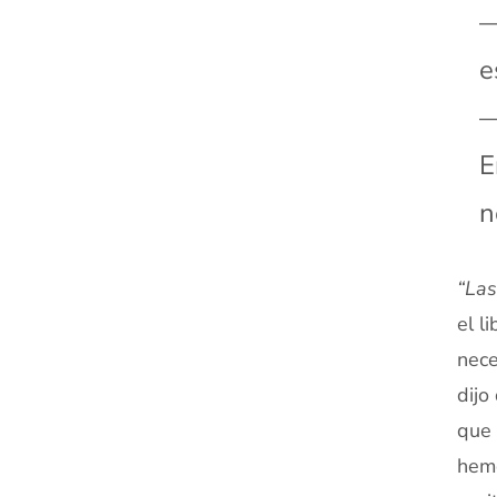
—
e
—
E
n
“Las
el l
nece
dijo
que 
hemo