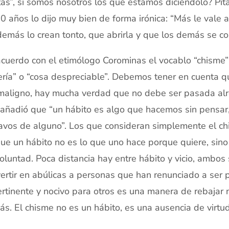
tas”, si somos nosotros los que estamos diciéndolo? Pitá
0 años lo dijo muy bien de forma irónica: “Más le vale 
demás lo crean tonto, que abrirla y que los demás se c
cuerdo con el etimólogo Corominas el vocablo “chisme”
ería” o “cosa despreciable”. Debemos tener en cuenta qu
maligno, hay mucha verdad que no debe ser pasada alre
añadió que “un hábito es algo que hacemos sin pensar
avos de alguno”. Los que consideran simplemente el ch
ue un hábito no es lo que uno hace porque quiere, sino 
oluntad. Poca distancia hay entre hábito y vicio, ambo
ertir en abúlicas a personas que han renunciado a ser 
rtinente y nocivo para otros es una manera de rebajar 
s. El chisme no es un hábito, es una ausencia de virtud