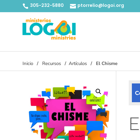
305-232-5880
ptorrelio@logoi.org


Inicio
Recursos
Artículos
El Chisme
C
E