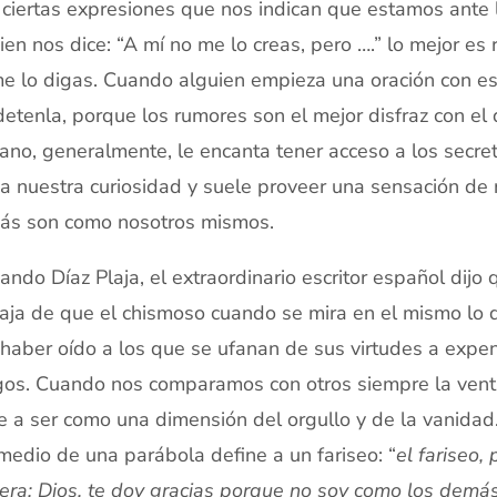
ciertas expresiones que nos indican que estamos ante 
ien nos dice: “A mí no me lo creas, pero ….” lo mejor es 
e lo digas. Cuando alguien empieza una oración con es
 detenla, porque los rumores son el mejor disfraz con el
no, generalmente, le encanta tener acceso a los secret
a nuestra curiosidad y suele proveer una sensación de
ás son como nosotros mismos.
ando Díaz Plaja, el extraordinario escritor español dijo
aja de que el chismoso cuando se mira en el mismo lo 
haber oído a los que se ufanan de sus virtudes a expe
os. Cuando nos comparamos con otros siempre la venta
e a ser como una dimensión del orgullo y de la vanidad
medio de una parábola define a un fariseo: “
el fariseo,
ra: Dios, te doy gracias porque no soy como los demás