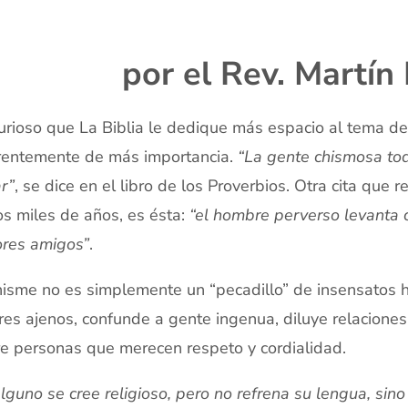
x
por el Rev. Martín
urioso que La Biblia le dedique más espacio al tema d
entemente de más importancia.
“La gente chismosa tod
ar”
, se dice en el libro de los Proverbios. Otra cita que
s miles de años, es ésta:
“el hombre perverso levanta 
res amigos”
.
hisme no es simplemente un “pecadillo” de insensatos 
res ajenos, confunde a gente ingenua, diluye relacione
e personas que merecen respeto y cordialidad.
alguno se cree religioso, pero no refrena su lengua, sin