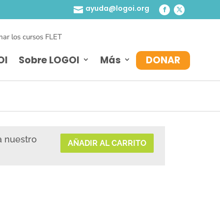
ayuda@logoi.org

ar los cursos FLET
OI
Sobre LOGOI
Más
DONAR
a nuestro
AÑADIR AL CARRITO