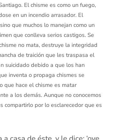
e Santiago. El chisme es como un fuego,
dose en un incendio arrasador. El
 sino que muchos lo manejan como un
imen que conlleva serios castigos. Se
 chisme no mata, destruye la integridad
ancha de traición que les traspasa el
n suicidado debido a que los han
 que inventa o propaga chismes se
lo que hace el chisme es matar
emente a los demás. Aunque no conocemos
os compartirlo por lo esclarecedor que es
 a casa de éste, y le dice: ‘oye,