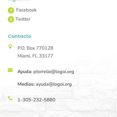
Contacto

P.O. Box 770128
Miami, FL 33177

Ayuda:
ptorrelio@logoi.org
Medios:
ayuda@logoi.org

1-305-232-5880