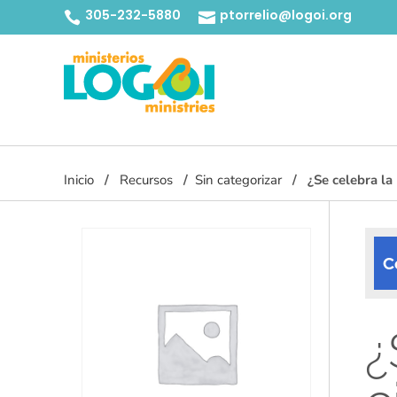
305-232-5880
ptorrelio@logoi.org


Inicio
Recursos
Sin categorizar
¿Se celebra la 
C
¿