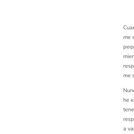
Cuan
me s
pequ
mien
resp
me s
Nunc
he e
tene
resp
a va