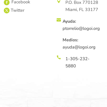

P.O. Box 770128
Miami, FL 33177

Ayuda:
ptorrelio@logoi.org
Medios:
ayuda@logoi.org

1-305-232-
5880