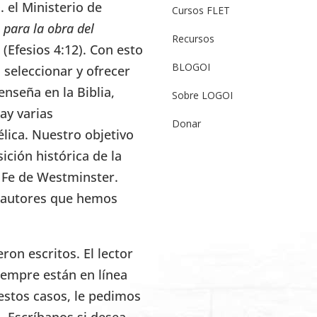
 el Ministerio de
Cursos FLET
 para la obra del
Recursos
” (Efesios 4:12). Con esto
BLOGOI
seleccionar y ofrecer
enseña en la Biblia,
Sobre LOGOI
ay varias
Donar
élica. Nuestro objetivo
ición histórica de la
e Fe de Westminster.
s autores que hemos
on escritos. El lector
iempre están en línea
estos casos, le pedimos
. Escríbanos si desea