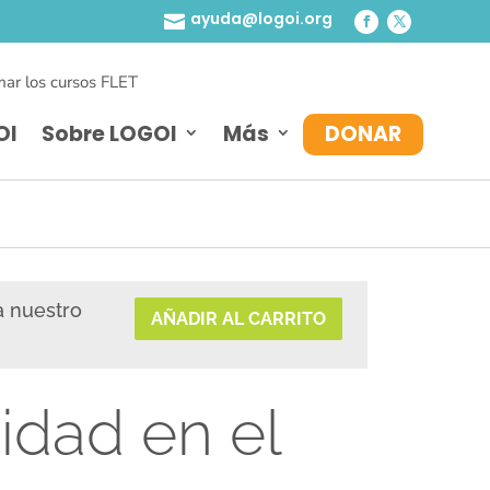
ayuda@logoi.org

ar los cursos FLET
OI
Sobre LOGOI
Más
DONAR
a nuestro
AÑADIR AL CARRITO
idad en el