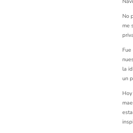
Navi
No p
me s
priv
Fue 
nues
la i
un p
Hoy 
maes
esta
insp