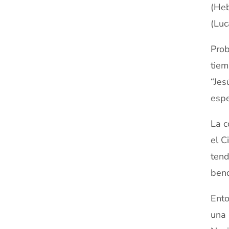
(Heb
(Luc
Prob
tiem
“Jes
espe
La c
el C
tend
bend
Ento
una 