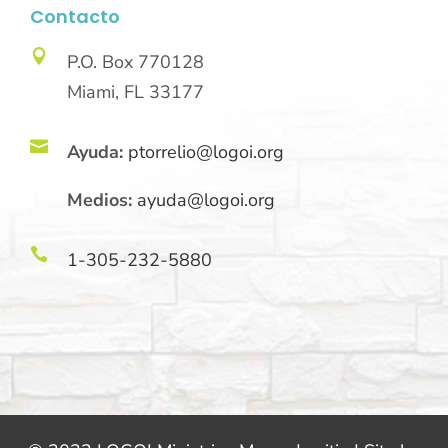
Contacto

P.O. Box 770128
Miami, FL 33177

Ayuda:
ptorrelio@logoi.org
Medios:
ayuda@logoi.org

1-305-232-5880