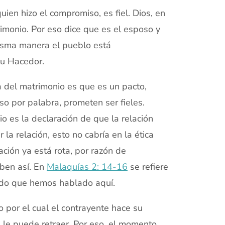
ien hizo el compromiso, es fiel. Dios, en
imonio. Por eso dice que es el esposo y
isma manera el pueblo está
su Hacedor.
a del matrimonio es que es un pacto,
o por palabra, prometen ser fieles.
io es la declaración de que la relación
la relación, esto no cabría en la ética
lación ya está rota, por razón de
iben así. En
Malaquías 2: 14-16
se refiere
tido que hemos hablado aquí.
o por el cual el contrayente hace su
 le puede retraer. Por eso, el momento