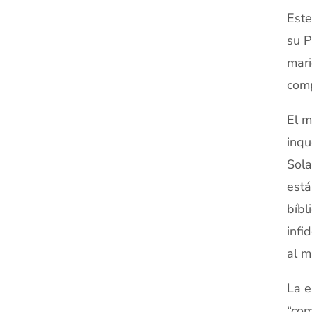
Este
su P
mari
comp
El m
inqu
Sola
está
bíbl
infi
al m
La e
“com