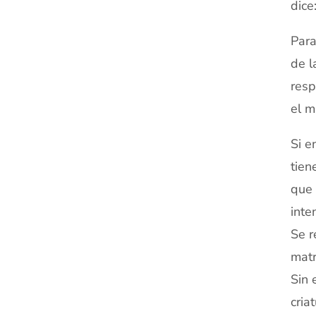
dice
Para
de l
resp
el m
Si e
tien
que 
inte
Se r
matr
Sin 
cria