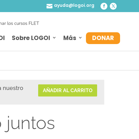
ayuda@logoi.org

ar los cursos FLET
OI
Sobre LOGOI
Más
DONAR
a nuestro
AÑADIR AL CARRITO
 juntos