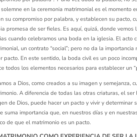
solemne en la ceremonia matrimonial es el momento en
n su compromiso por palabra, y establecen su pacto, c
ia promesa de ser fieles. Es aquí, quizá, donde vemos l
ias cuando celebramos una boda en la iglesia. El acto ci
imonial, un contrato “social”; pero no da la importancia 
r pacto. En este sentido, la boda civil es un poco inco
ce todos los elementos necesarios para establecer un “p
amos a Dios, como creados a su imagen y semejanza, c
imonio. A diferencia de todas las otras criaturas, el 
en de Dios, puede hacer un pacto y vivir y determinar s
e suma importancia que, en nuestros días y en nuestra
ico de que el matrimonio es un pacto.
MATRIMONIO COMO EXPERIENCIA DE SER LA 