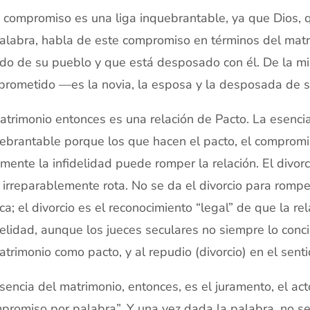
 compromiso es una liga inquebrantable, ya que Dios, qu
alabra, habla de este compromiso en términos del matr
do de su pueblo y que está desposado con él. De la m
rometido —es la novia, la esposa y la desposada de 
atrimonio entonces es una relación de Pacto. La esenci
ebrantable porque los que hacen el pacto, el compromis
mente la infidelidad puede romper la relación. El divorc
 irreparablemente rota. No se da el divorcio para romper 
ica; el divorcio es el reconocimiento “legal” de que la re
delidad, aunque los jueces seculares no siempre lo conc
atrimonio como pacto, y al repudio (divorcio) en el sen
sencia del matrimonio, entonces, es el juramento, el act
promiso por palabra”. Y una vez dada la palabra, no se