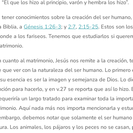
: “Él que los hizo al principio, varón y hembra los hizo”.
 tener conocimientos sobre la creación del ser humano,
a Biblia, a
Génesis 1:26-3
; y
2:7
,
2:15-25
. Estos son lo
onde a los fariseos. Tenemos que estudiarlos si quere
atrimonio.
n cuanto al matrimonio, Jesús nos remite a la creación
e que ver con la naturaleza del ser humano. Lo primero 
su esencia es ser la imagen y semejanza de Dios. Lo d
nción para hacerlo, y en v.27 se reporta que así lo hizo. 
equeriría un largo tratado para examinar toda la import
imonio. Aquí nada más nos importa mencionarla y estu
embargo, debemos notar que solamente el ser humano s
tura. Los animales, los pájaros y los peces no se casan,