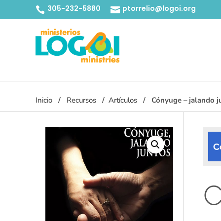
305-232-5880
ptorrelio@logoi.org


Inicio
Recursos
Artículos
Cónyuge – jalando j
C
C