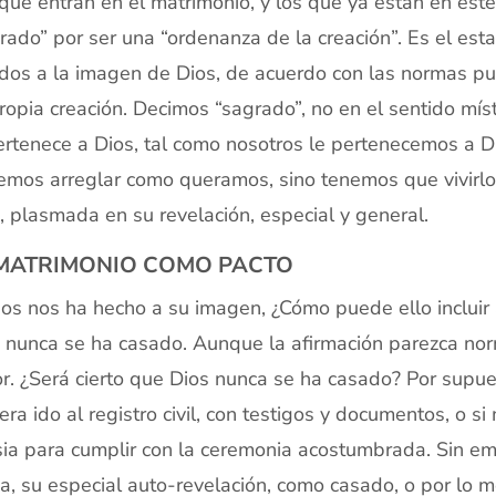
que entran en el matrimonio, y los que ya están en est
rado” por ser una “ordenanza de la creación”. Es el es
dos a la imagen de Dios, de acuerdo con las normas pu
ropia creación. Decimos “sagrado”, no en el sentido míst
ertenece a Dios, tal como nosotros le pertenecemos a D
mos arreglar como queramos, sino tenemos que vivirlo 
, plasmada en su revelación, especial y general.
 MATRIMONIO COMO PACTO
ios nos ha hecho a su imagen, ¿Cómo puede ello incluir
 nunca se ha casado. Aunque la afirmación parezca no
r. ¿Será cierto que Dios nunca se ha casado? Por supue
era ido al registro civil, con testigos y documentos, o 
sia para cumplir con la ceremonia acostumbrada. Sin e
ia, su especial auto-revelación, como casado, o por lo