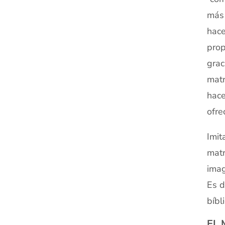
más 
hace
prop
grac
matr
hace
ofre
Imit
matr
imag
Es d
bíbl
EL 