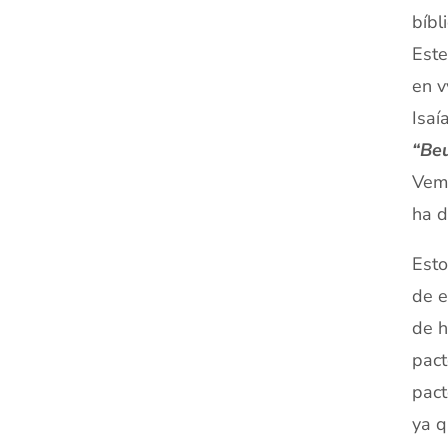
bíbl
Este
en v
Isaí
“Be
Vemo
ha d
Esto
de e
de h
pact
pact
ya q