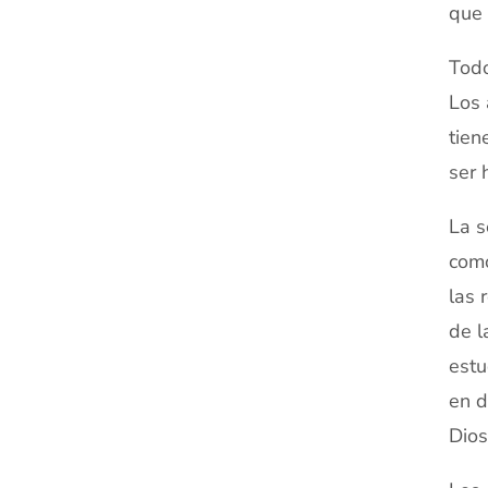
que 
Todo
Los 
tien
ser 
La s
como
las 
de l
estu
en d
Dios