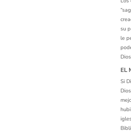
Los 
“sag
crea
su p
le p
pode
Dios
EL
Si D
Dios
mejo
hubi
igle
Bibl