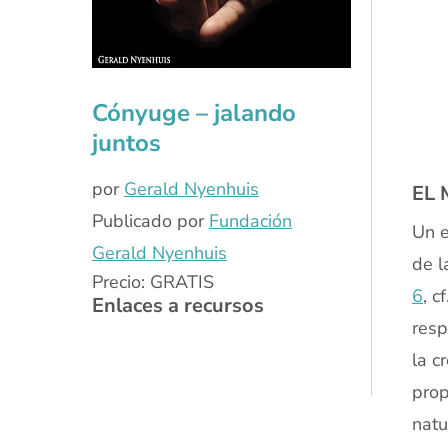
x
Cónyuge – jalando
juntos
por
Gerald Nyenhuis
EL
Publicado por
Fundación
Un e
Gerald Nyenhuis
de l
Precio: GRATIS
6
, c
Enlaces a recursos
resp
la c
prop
natu