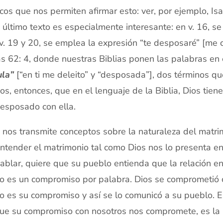
icos que nos permiten afirmar esto: ver, por ejemplo, Is
 último texto es especialmente interesante: en v. 16, 
v. 19 y 20, se emplea la expresión “te desposaré” [me c
as 62: 4, donde nuestras Biblias ponen las palabras en 
ula”
[“en ti me deleito” y “desposada”], dos términos que
s, entonces, que en el lenguaje de la Biblia, Dios tien
esposado con ella.
 nos transmite conceptos sobre la naturaleza del matr
ntender el matrimonio tal como Dios nos lo presenta en
ablar, quiere que su pueblo entienda que la relación en
o es un compromiso por palabra. Dios se comprometió c
o es su compromiso y así se lo comunicó a su pueblo. 
ue su compromiso con nosotros nos compromete, es la 