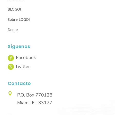
BLOGOI
Sobre LOGOI
Donar
Síguenos
Contacto

P.O. Box 770128
Miami, FL 33177