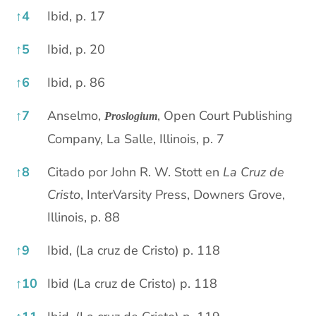
↑
4
Ibid, p. 17
↑
5
Ibid, p. 20
↑
6
Ibid, p. 86
↑
7
Anselmo,
, Open Court Publishing
Proslogium
Company, La Salle, Illinois, p. 7
↑
8
Citado por John R. W. Stott en
La Cruz de
Cristo
, InterVarsity Press, Downers Grove,
Illinois, p. 88
↑
9
Ibid, (La cruz de Cristo) p. 118
↑
10
Ibid (La cruz de Cristo) p. 118