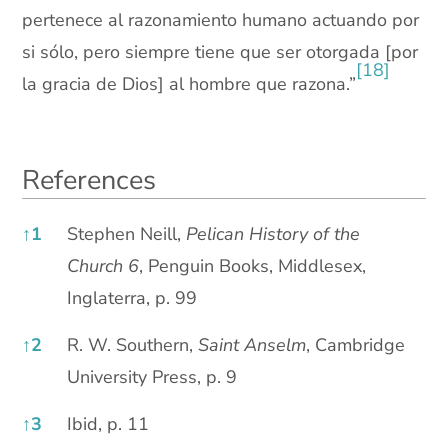
pertenece al razonamiento humano actuando por
si sólo, pero siempre tiene que ser otorgada [por
[18]
la gracia de Dios] al hombre que razona.”
References
References
↑
1
Stephen Neill,
Pelican History of the
Church 6
, Penguin Books, Middlesex,
Inglaterra, p. 99
↑
2
R. W. Southern,
Saint Anselm
, Cambridge
University Press, p. 9
↑
3
Ibid, p. 11