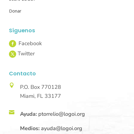
Donar
Síguenos
Contacto

P.O. Box 770128
Miami, FL 33177

Ayuda:
ptorrelio@logoi.org
Medios:
ayuda@logoi.org